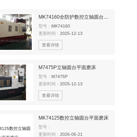
MK74160全防护数控立轴圆台平面磨床
型号：
MK74160
更新时间：
2025-12-13
查看详情
M7475P立轴圆台平面磨床
型号：
M7475P
更新时间：
2025-12-13
查看详情
MK74125数控立轴圆台平面磨床
型号：
更新时间：
2026-05-21