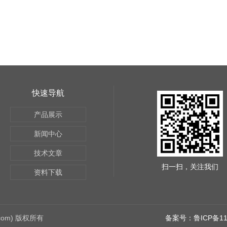
快速导航
产品展示
新闻中心
技术文章
扫一扫，关注我们
资料下载
.com) 版权所有
备案号：鲁ICP备110