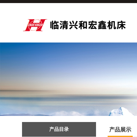
产品目录
产品展示