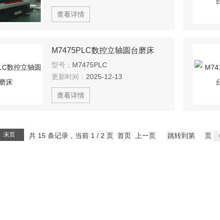
查看详情
M7475PLC数控立轴圆台磨床
型号：
M7475PLC
更新时间：
2025-12-13
查看详情
末页
共 15 条记录，当前 1 / 2 页 首页 上一页
跳转到第
页