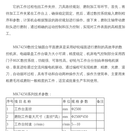
它的工作过程包括工件夹持、刀具路径规划、磨削加工等环节。首先，将
待加工工件夹紧在工作台上，确保稳定固定。然后，通过数控系统输入磨削程
序和参数，计算机会根据预设的路径规划进行操作。接下来，磨削主轴带动磨
削头进行磨削，通过精确的运动控制和压力控制，实现对工件表面的高精度加
工。
MK74250数控立轴圆台平面磨床是采用砂轮端面进行磨削的高效率的数
控机床。电磁吸盘工作台吸力大小可调，精度稳定，机床电气控制部分采用西
门子802C数控系统，功能强、可靠性高。砂轮与工作台分别由单独电机驱
动，垂直进给通过交流伺服电机驱动。通过编程可实现粗磨、精磨、光磨、退
刀，自动循环过程，具有手动和自动两种操作方式，操作方便简单。主要用来
粗磨毛坯或磨削一般精度的工件，适宜成批量生产车间使用。
MK74250系列技术参数：
序号
项 目 名 称
单 位
规 格 参 数
备注
1
工作台直径
mm
Φ2500
2
磨削工件最大尺寸（直径*高）
mm
Φ2500*450
3
工作台转速（r/min）
r/min
5—10