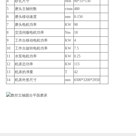
4
砂瓦尺寸
Mm
90*35*150
5
磨头主轴转数
r/min
480
6
磨头移动速度
mm
0-150
7
磨头电机功率
KW
90
8
交流伺服电机功率
Nm
18
9
工作台移动电机功率
KW
4
10
工作台旋转电机功率
KW
7.5
11
水泵电机功率
KW
0.25
12
机床总功率
KW
115
13
机床的净重
T
42
14
机床外形尺寸
mm
6500*3200*2950