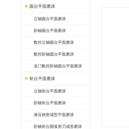
圆台平面磨床
立轴圆台平面磨床
卧轴圆台平面磨床
数控立轴圆台平面磨床
数控卧轴圆台平面磨床
龙门数控卧轴圆台平面磨床
矩台平面磨床
立轴矩台平面磨床
卧轴矩台平面磨床
液压精密成型平面磨床
卧轴矩台圆弧剪刃成形磨床