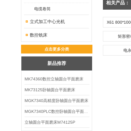
相关产品：
电缆卷筒
立式加工中心光机
数控铣床
矩形密
点击更多分类
电永
新品推荐
MK74360数控立轴圆台平面磨床
MK73125卧轴圆台平面磨床
MGK7340高精度卧轴圆台平面磨床
MGK7340PLC数控卧轴圆台平面磨床M7340P
立轴圆台平面磨床M74125P