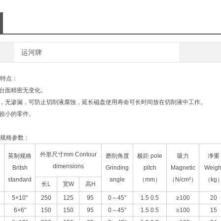
运河牌
特点：
作台面精密无变化。
理，无渗漏，可防止切削液腐蚀，延长磁盘使用寿命可长时间放在切削液中工作。
持较小的零件。
规格参数：
外形尺寸mm Contour
英制规格
磨削角度
极距 pole
吸力
净重
dimensions
Britsh
Grinding
pitch
Magnetic
Weigh
standard
angle
（mm）
（N/cm²）
（kg
长L
宽W
高H
5×10"
250
125
95
0～45°
1.5 0.5
≥100
20
6×6"
150
150
95
0～45°
1.5 0.5
≥100
15