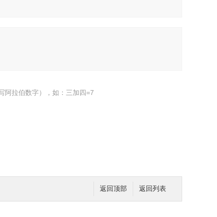
写阿拉伯数字），如：三加四=7
返回顶部
返回列表