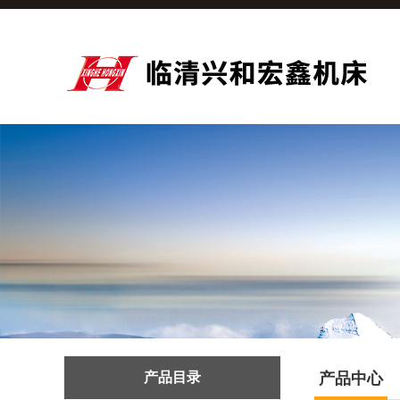
产品目录
产品中心