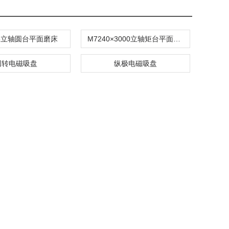
25立轴圆台平面磨床
M7240×3000立轴矩台平面磨床
回转电磁吸盘
纵极电磁吸盘