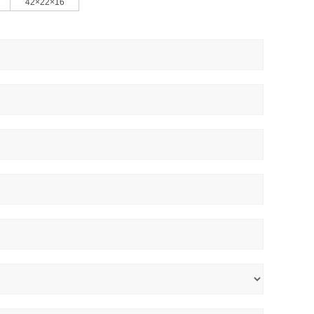
42×22×16