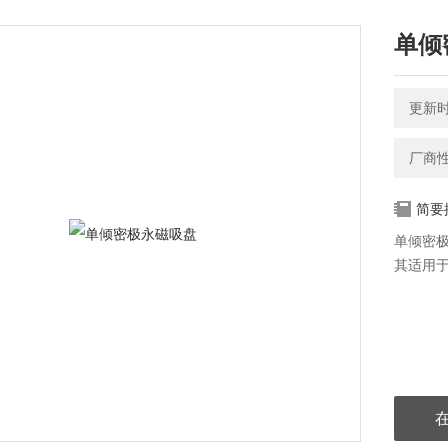
单倾
更新时间
厂商
简要
单倾密
其适用