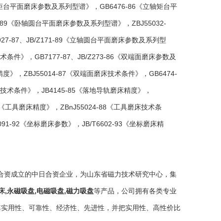
《立轴矩台平面磨床参数及系列型谱》，GB6476-86《立轴矩台平
0-89《卧轴圆台平面磨床参数及系列型谱》，ZBJ55032-
7-87、JB/Z171-89《立轴圆台平面磨床参数及系列型
条件》，GB7177-87、JB/Z273-86《双端面磨床参数及
度》，ZBJ55014-87《双端面磨床技术条件》，GB6474-
床技术条件》，JB4145-85《落地导轨磨床精度》，
88《工具磨床精度》，ZBnJ55024-88《工具磨床技术条
091-92《坐标磨床参数》，JB/T6602-93《坐标磨床精
合资成立的中日合资企业，为山东省磁力技术研究中心，集
床,永磁吸盘,电磁吸盘,磁力吸盘
等产品，公司拥有各类专业
其实用性、可靠性、经济性、先进性，并把实用性、高性价比