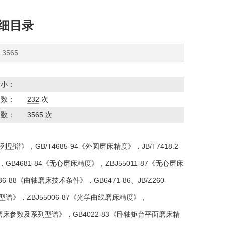
细目录
3565
大小：
次数：
232
次
次数：
3565
次
系列型谱》，GB/T4685-94《外圆磨床精度》，JB/T7418.2-
GB4681-84《无心磨床精度》，ZBJ55011-87《无心磨床
-88《曲轴磨床技术条件》，GB6471-86、JB/Z260-
型谱》，ZBJ55006-87《光学曲线磨床精度》，
台平面磨床参数及系列型谱》，GB4022-83《卧轴矩台平面磨床精