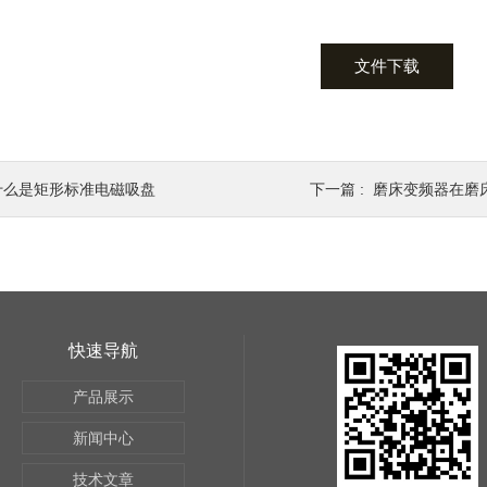
文件下载
什么是矩形标准电磁吸盘
下一篇 :
磨床变频器在磨
快速导航
产品展示
新闻中心
技术文章