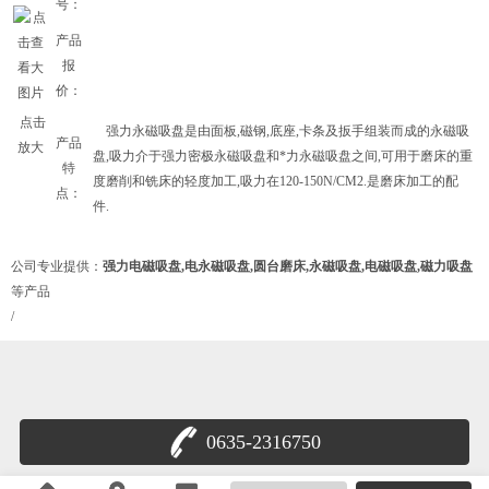
号：
产品
报
价：
点击
强力永磁吸盘是由面板,磁钢,底座,卡条及扳手组装而成的永磁吸
产品
放大
盘,吸力介于强力密极永磁吸盘和*力永磁吸盘之间,可用于磨床的重
特
度磨削和铣床的轻度加工,吸力在120-150N/CM2.是磨床加工的配
点：
件.
公司专业提供：
强力电磁吸盘,电永磁吸盘,圆台磨床,永磁吸盘,电磁吸盘,磁力吸盘
等产品
/
0635-2316750