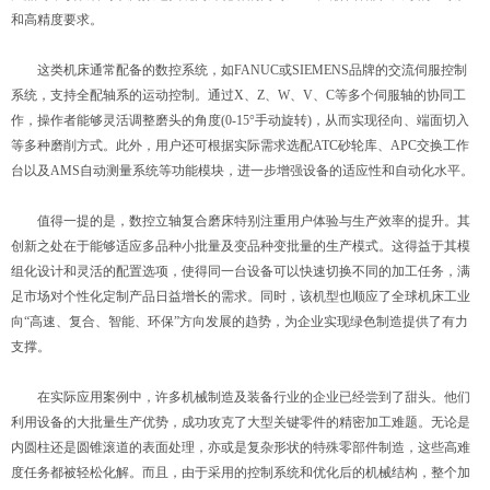
和高精度要求。
这类机床通常配备的数控系统，如FANUC或SIEMENS品牌的交流伺服控制
系统，支持全配轴系的运动控制。通过X、Z、W、V、C等多个伺服轴的协同工
作，操作者能够灵活调整磨头的角度(0-15°手动旋转)，从而实现径向、端面切入
等多种磨削方式。此外，用户还可根据实际需求选配ATC砂轮库、APC交换工作
台以及AMS自动测量系统等功能模块，进一步增强设备的适应性和自动化水平。
值得一提的是，数控立轴复合磨床特别注重用户体验与生产效率的提升。其
创新之处在于能够适应多品种小批量及变品种变批量的生产模式。这得益于其模
组化设计和灵活的配置选项，使得同一台设备可以快速切换不同的加工任务，满
足市场对个性化定制产品日益增长的需求。同时，该机型也顺应了全球机床工业
向“高速、复合、智能、环保”方向发展的趋势，为企业实现绿色制造提供了有力
支撑。
在实际应用案例中，许多机械制造及装备行业的企业已经尝到了甜头。他们
利用设备的大批量生产优势，成功攻克了大型关键零件的精密加工难题。无论是
内圆柱还是圆锥滚道的表面处理，亦或是复杂形状的特殊零部件制造，这些高难
度任务都被轻松化解。而且，由于采用的控制系统和优化后的机械结构，整个加