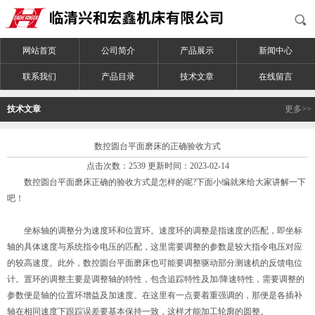
网站首页
公司简介
产品展示
新闻中心
联系我们
产品目录
技术文章
在线留言
技术文章
更多>>
数控圆台平面磨床的正确验收方式
点击次数：2539 更新时间：2023-02-14
数控圆台平面磨床正确的验收方式是怎样的呢?下面小编就来给大家讲解一下
吧！
坐标轴的调整分为速度环和位置环。速度环的调整是指速度的匹配，即坐标
轴的具体速度与系统指令电压的匹配，这里需要调整的参数是较大指令电压对应
的较高速度。此外，数控圆台平面磨床也可能要调整驱动部分测速机的反馈电位
计。置环的调整主要是调整轴的特性，包含追踪特性及加/降速特性，需要调整的
参数便是轴的位置环增益及加速度。在这里有一点要着重强调的，那便是各插补
轴在相同速度下跟踪误差要基本保持一致，这样才能加工轮廓的圆整。