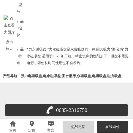
型
号：
产品
报
价：
点击
放大
产品
*力永磁吸盘 *力永磁吸盘是永磁吸盘的一种,因其吸力*而名为*力
特
永磁吸盘.适用于 CNC加工机，精密铣床的铣削加工，磁盘不需要
点：
电源，即使长时间使用也不会发热。
产品导航：
强力电磁吸盘,电永磁吸盘,圆台磨床,永磁吸盘,电磁吸盘,磁力吸盘
0635-2316750
鲁公网安备 37158102000179号
热线电话
在线询价
首页
定位
留言