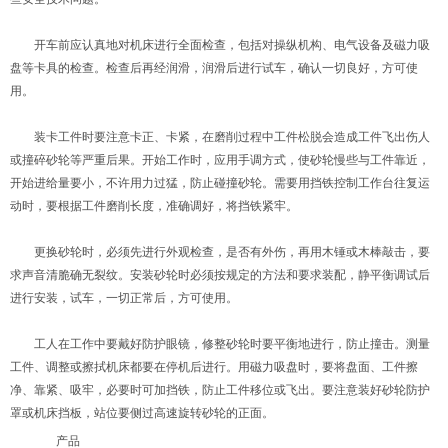
开车前应认真地对机床进行全面检查，包括对操纵机构、电气设备及磁力吸
盘等卡具的检查。检查后再经润滑，润滑后进行试车，确认一切良好，方可使
用。
装卡工件时要注意卡正、卡紧，在磨削过程中工件松脱会造成工件飞出伤人
或撞碎砂轮等严重后果。开始工作时，应用手调方式，使砂轮慢些与工件靠近，
开始进给量要小，不许用力过猛，防止碰撞砂轮。需要用挡铁控制工作台往复运
动时，要根据工件磨削长度，准确调好，将挡铁紧牢。
更换砂轮时，必须先进行外观检查，是否有外伤，再用木锤或木棒敲击，要
求声音清脆确无裂纹。安装砂轮时必须按规定的方法和要求装配，静平衡调试后
进行安装，试车，一切正常后，方可使用。
工人在工作中要戴好防护眼镜，修整砂轮时要平衡地进行，防止撞击。测量
工件、调整或擦拭机床都要在停机后进行。用磁力吸盘时，要将盘面、工件擦
净、靠紧、吸牢，必要时可加挡铁，防止工件移位或飞出。要注意装好砂轮防护
罩或机床挡板，站位要侧过高速旋转砂轮的正面。
产品