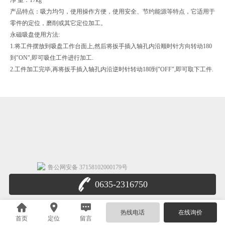
产品特点：吸力均匀，使用操作方便，使用安全、节约能源等特点，它适用于
零件的定位，磨削或其它定位加工。
永磁吸盘使用方法:
1.将工件摆放到吸盘工作台面上,然后将扳手插入轴孔内沿顺时针方向转动180
到"ON",即可吸住工件进行加工.
2.工件加工完毕,再将扳手插入轴孔内沿逆时针转动180到"OFF",即可取下工件.
鲁公网安备 37158102000179号
0635-2316750
热线电话
在线询价
首页
定位
留言