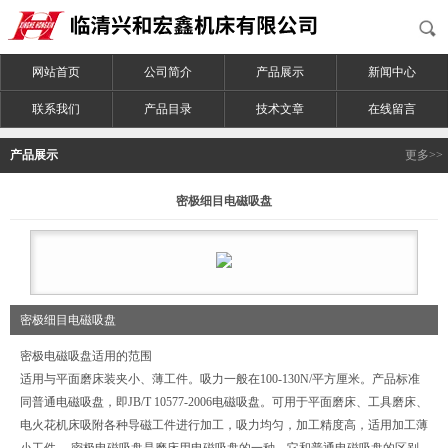
网站首页
公司简介
产品展示
新闻中心
联系我们
产品目录
技术文章
在线留言
产品展示
更多>>
密极细目电磁吸盘
密极细目电磁吸盘
密极电磁吸盘适用的范围
适用与平面磨床装夹小、薄工件。吸力一般在100-130N/平方厘米。产品标准
同普通电磁吸盘，即JB/T 10577-2006电磁吸盘。可用于平面磨床、工具磨床、
电火花机床吸附各种导磁工件进行加工，吸力均匀，加工精度高，适用加工薄
小工件。 密极电磁吸盘是磨床用电磁吸盘的一种，它和普通电磁吸盘的区别