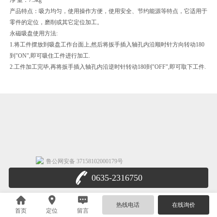
产品特点：吸力均匀，使用操作方便，使用安全、节约能源等特点，它适用于
零件的定位，磨削或其它定位加工。
永磁吸盘使用方法:
1.将工件摆放到吸盘工作台面上,然后将扳手插入轴孔内沿顺时针方向转动180
到"ON",即可吸住工件进行加工.
2.工件加工完毕,再将扳手插入轴孔内沿逆时针转动180到"OFF",即可取下工件.
鲁公网安备 37158102000179号
0635-2316750
热线电话
在线询价
首页
定位
留言