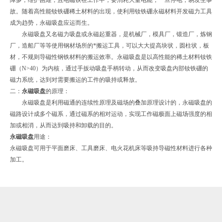
故。随着高性能钕铁硼稀土材料的出现，使利用钕铁硼永磁材料开发磁力工具
成为趋势，永磁吸盘应运而生。
永磁吸盘又名磁力吸盘或永磁起重器，是机械厂，模具厂，锻造厂，炼钢
厂，造船厂等等使用钢材场所的*搬运工具，可以大大提高块状，圆柱状，板
材，不规则导磁性钢铁材料的搬运效率。永磁吸盘是以高性能的稀土材料钕铁
硼（N>40）为内核，通过手扳动吸盘手柄转动，从而改变吸盘内部钕铁硼的
磁力系统，达到对需要搬运的工件的吸持或释放。
二：
永磁吸盘
的原理：
永磁吸盘是利用磁通的连续性原理及磁场的叠加原理设计的，永磁吸盘的
磁路设计成多个磁系，通过磁系的相对运动，实现工作磁极面上磁场强度的相
加或相消，从而达到吸持和卸载的目的。
永磁吸盘
用途：
永磁吸盘可用于平面磨床、工具磨床、电火花机床等吸持导磁性材料进行各种
加工。