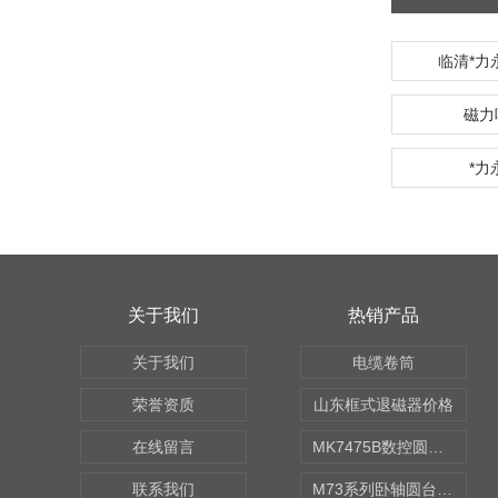
临清*力
磁力
*力
关于我们
热销产品
关于我们
电缆卷筒
荣誉资质
山东框式退磁器价格
在线留言
MK7475B数控圆台平面磨床
联系我们
M73系列卧轴圆台磨床