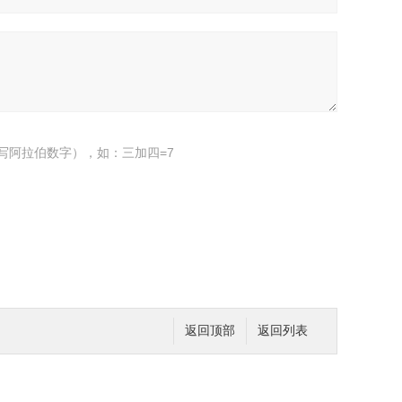
写阿拉伯数字），如：三加四=7
返回顶部
返回列表