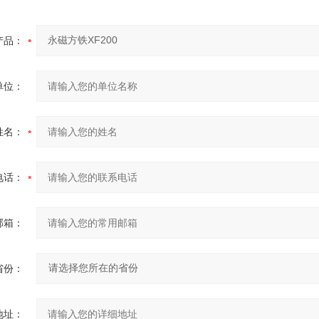
产品：
单位：
姓名：
电话：
邮箱：
省份：
地址：