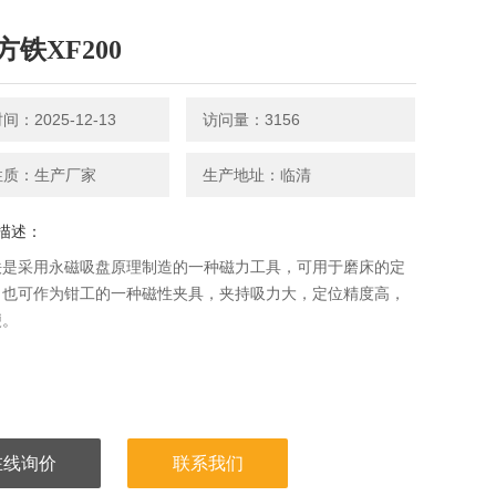
方铁XF200
：2025-12-13
访问量：3156
性质：生产厂家
生产地址：临清
描述：
铁是采用永磁吸盘原理制造的一种磁力工具，可用于磨床的定
，也可作为钳工的一种磁性夹具，夹持吸力大，定位精度高，
便。
在线询价
联系我们