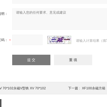
说明：
证码：
请输入计算结果（填
V 70*102永磁V型铁 XV 70*102
下一篇 :
XF100永磁方箱