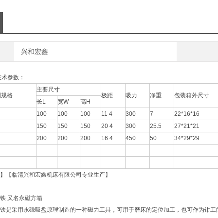
兴和宏鑫
技术参数：
主要尺寸
制规格
极距
吸力
净重
包装箱外尺寸
长L
宽W
高H
100
100
100
11 4
300
7
22*16*16
150
150
150
20 4
300
25.5
27*21*21
200
200
200
16 4
450
50
34*29*29
】【临清兴和宏鑫机床有限公司专业生产】
铁 又名永磁方箱
铁是采用永磁吸盘原理制造的一种磁力工具，可用于磨床的定位加工，也可作为钳工