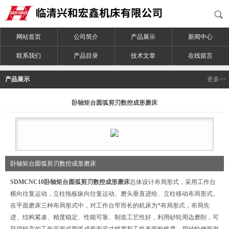
网站首页
公司简介
产品展示
新闻中心
联系我们
产品目录
技术文章
在线留言
产品展示
更多>>
卧轴矩台圆弧剪刃数控成形磨床
卧轴矩台圆弧剪刃数控成形磨床
SDMCNC10
卧轴矩台圆弧剪刃数控成形磨床
总体设计布局形式，采用工作台
横向往复运动，立柱拖板纵向往复运动、磨头垂直进给、立柱移动布局形式。
在平面磨床三种布局形式中，对工作台窄而长的机床为*布局形式，布局先
进、结构紧凑、精度稳定、性能可靠、制造工艺性好，利用砂轮周边磨削，可
获得较高的工作平面或圆弧成形面尺寸精度和工件表面粗糙度，用砂轮侧面谢