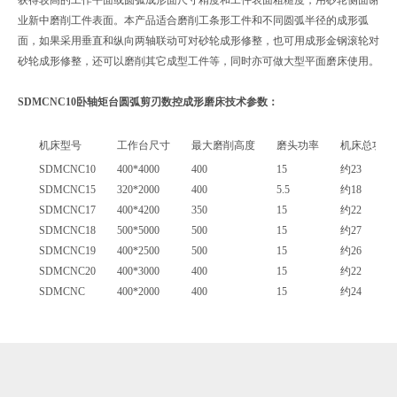
业新中磨削工件表面。本产品适合磨削工条形工件和不同圆弧半径的成形弧
面，如果采用垂直和纵向两轴联动可对砂轮成形修整，也可用成形金钢滚轮对
砂轮成形修整，还可以磨削其它成型工件等，同时亦可做大型平面磨床使用。
SDMCNC10
卧轴矩台圆弧剪刃数控成形磨床
技术参数：
机床型号
工作台尺寸
最大磨削高度
磨头功率
机床总功率
SDMCNC10
400*4000
400
15
约
23
SDMCNC15
320*2000
400
5.5
约
18
SDMCNC17
400*4200
350
15
约
22
SDMCNC18
500*5000
500
15
约
27
SDMCNC19
400*2500
500
15
约
26
SDMCNC20
400*3000
400
15
约
22
SDMCNC
400*2000
400
15
约
24