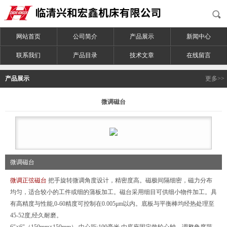
网站首页
公司简介
产品展示
新闻中心
联系我们
产品目录
技术文章
在线留言
产品展示
更多>>
微调磁台
微调磁台
微调正弦磁台
把手旋转微调角度设计，精密度高。磁极间隔细密，磁力分布
均匀，适合较小的工件或细的蒲板加工。磁台采用细目可供细小物件加工。具
有高精度与性能,0-60精度可控制在0.005μm以内。底板与平衡棒均经热处理至
45-52度,经久耐磨。
6″×6″（150mm×150mm）.中心距:100毫米 由底座固定垫轮心轴，调整角度范