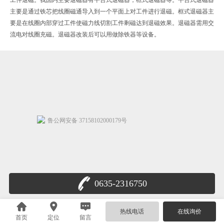
主要是通过铁芯把线圈磁通导入到一个平面上对工件进行退磁。框式退磁器主
要是在线圈内部穿过工件使磁力线切割工件剩磁达到退磁效果。退磁器需用交
流电对线圈充磁。退磁器改装后可以用做除铁器等设备。
鲁公网安备 37158102000179号
0635-2316750
热线电话
在线询价
首页
定位
留言